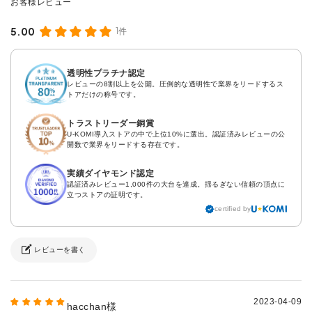
5.00
1件
透明性プラチナ認定
レビューの8割以上を公開。圧倒的な透明性で業界をリードするス
トアだけの称号です。
トラストリーダー銅賞
U-KOMI導入ストアの中で上位10%に選出。認証済みレビューの公
開数で業界をリードする存在です。
実績ダイヤモンド認定
認証済みレビュー1,000件の大台を達成。揺るぎない信頼の頂点に
立つストアの証明です。
certified by
レビューを書く
2023-04-09
hacchan様