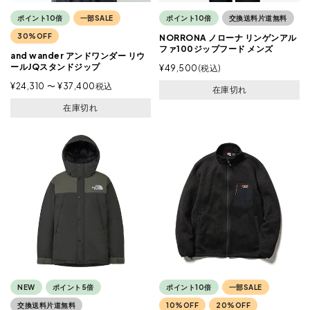
ポイント10倍
一部SALE
ポイント10倍
交換送料片道無料
30%OFF
NORRONA ノローナ リンゲンアル
ファ100ジップフード メンズ
and wander アンドワンダー リウ
ールJQスタンドジップ
¥
49,500
税込
¥
24,310
〜
¥
37,400
税込
在庫切れ
在庫切れ
NEW
ポイント5倍
ポイント10倍
一部SALE
交換送料片道無料
10%OFF
20%OFF