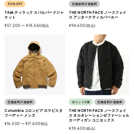
30%OFF
交換送料片道無料
Tilak ティラック スバルバードジャ
THE NORTH FACE ノースフェイ
ケット
ス アンタークティカパーカー
¥
57,200
〜
¥
76,560
税込
¥
94,600
税込
交換送料片道無料
ポイント5倍
交換送料片道無料
Columbia コロンビア ロマビスタ
THE NORTH FACE ノースフェイ
フーディー メンズ
ス オルタレーションゼファーシェル
カーディガン ユニセックス
¥
16,500
〜
¥
17,600
税込
¥
39,600
税込