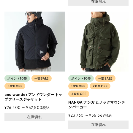
在庫切れ
ポイント10倍
一部SALE
ポイント10倍
一部SALE
50%OFF
10%OFF
20%OFF
40%OFF
and wander アンドワンダー トッ
プフリースジャケット
NANGA ナンガ ヒノックマウンテ
ンパーカー
¥
26,400
〜
¥
52,800
税込
¥
23,760
〜
¥
35,369
税込
在庫切れ
在庫切れ