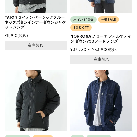
TAION タイオン ベーシッククルー
ポイント10倍
一部SALE
ネックボタンインナーダウンジャケ
ット メンズ
30%OFF
¥
8,910
税込
NORRONA ノローナ フォルケティ
ン ダウン750フード メンズ
在庫切れ
¥
37,730
〜
¥
53,900
税込
在庫切れ