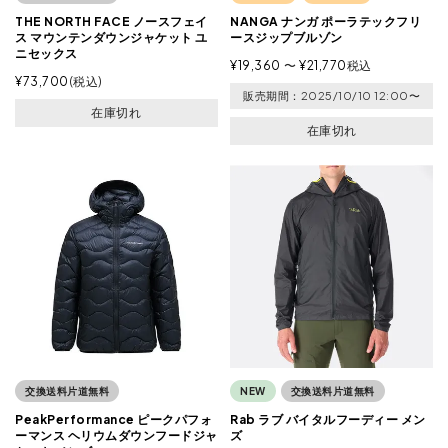
THE NORTH FACE ノースフェイ
NANGA ナンガ ポーラテックフリ
ス マウンテンダウンジャケット ユ
ースジップブルゾン
ニセックス
¥
19,360
〜
¥
21,770
税込
¥
73,700
税込
販売期間
2025/10/10 12:00
〜
在庫切れ
在庫切れ
交換送料片道無料
NEW
交換送料片道無料
PeakPerformance ピークパフォ
Rab ラブ バイタルフーディー メン
ーマンス ヘリウムダウンフードジャ
ズ