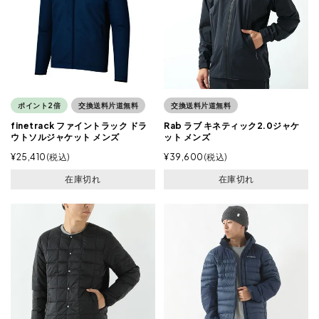
ポイント2倍
交換送料片道無料
交換送料片道無料
finetrack ファイントラック ドラ
Rab ラブ キネティック2.0ジャケ
ウトソルジャケット メンズ
ット メンズ
¥
25,410
税込
¥
39,600
税込
在庫切れ
在庫切れ