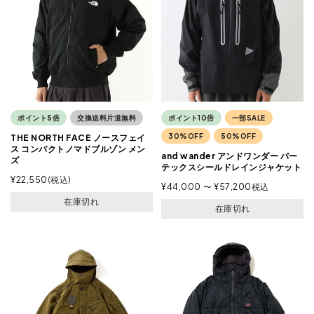
ポイント5倍
交換送料片道無料
ポイント10倍
一部SALE
30%OFF
50%OFF
THE NORTH FACE ノースフェイ
ス コンパクトノマドブルゾン メン
and wander アンドワンダー パー
ズ
テックスシールドレインジャケット
¥
22,550
税込
¥
44,000
〜
¥
57,200
税込
在庫切れ
在庫切れ