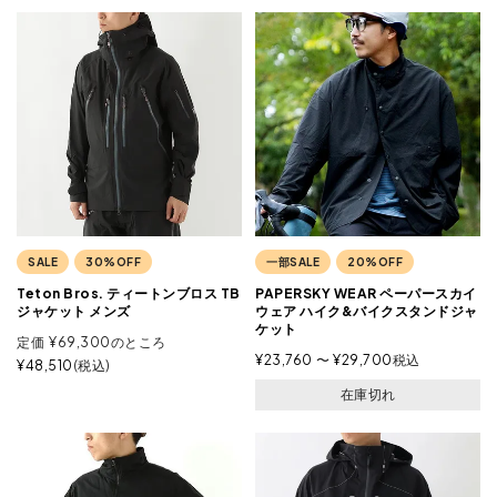
SALE
30%OFF
一部SALE
20%OFF
Teton Bros. ティートンブロス TB
PAPERSKY WEAR ペーパースカイ
ジャケット メンズ
ウェア ハイク&バイクスタンドジャ
ケット
定価
¥
69,300
のところ
¥
23,760
〜
¥
29,700
税込
¥
48,510
税込
在庫切れ