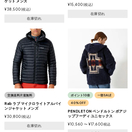
ケット メンズ
¥
15,400
税込
¥
38,500
税込
在庫切れ
在庫切れ
交換送料片道無料
ポイント10倍
一部SALE
40%OFF
Rab ラブ マイクロライトアルパイ
ンジャケット メンズ
PENDLETON ペンドルトン ボアジ
ップフーディ ユニセックス
¥
30,800
税込
¥
10,560
〜
¥
17,600
税込
在庫切れ