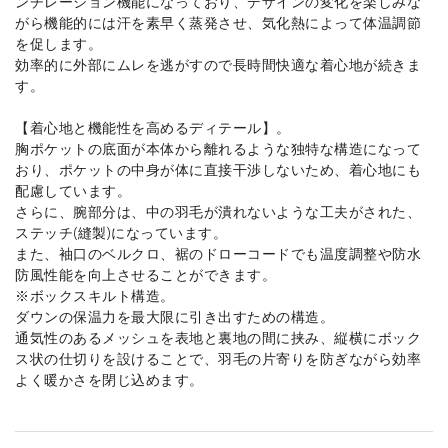
ンチレーション機能になっており、デザインの変化を楽しみな
がら機能的には汗を素早く蒸発させ、気化熱によって体温調節
を促します。
効率的に外部にムレを逃がすので長時間快適な着心地が続きま
す。
【着心地と機能性を高めるディテール】。
胸ポケットの底面が本体から離れるような独特な構造になって
おり、ポケットの中身が体に直接干渉しないため、着心地にも
配慮しています。
さらに、腕部分は、中の羽毛が潰れないような工夫がされた、
ステッチ(縫製)になっています。
また、袖口のベルクロ、裾のドローコードでも温度調整や防水
防風性能を向上させることができます。
※ボックスキルト構造。
ダウンの保温力を最大限に引き出すための構造。
通気性のあるメッシュを表地と裏地の間に挟み、縦横にボック
ス状の仕切りを設けることで、羽毛の片寄りを防ぎながら効率
よく暖かさを閉じ込めます。