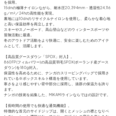
を採用。
15dnの極薄ナイロンながら、耐水圧20,394mm・透湿性24,116
g／m²／24hの高性能を実現。
裏地には10dnのリサイクルナイロンを使用し、柔らかな着心地
と高い保温効率を両立します。
スキーやスノーボード、高山登山などのウィンタースポーツや
冒険活動に最適。
冬のアウトドア活動をより快適に、安全に楽しむためのアイテ
ムとして、活躍します。
【高品質グースダウン「SPDX」封入】。
860FP(フィルパワー)の高品質羽毛SPDX(ポーランド産グース
ダウン)を180g封入。
保温性を高めるために、ナンガのスリーピングバッグで採用さ
れている※ボックスキルト構造を使用しています。
寒さをより感じやすい背中部分に採用し、抜群の保温力を誇り
ます。
ナンガの技術を結集した、MIKAMIラインならではの設計です。
【長時間の使用でも快適な通気機能】。
特徴的な首元のサイドジップは、開くとメッシュの襟となりベ