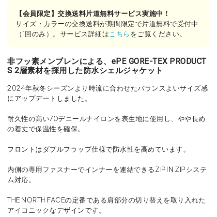
【会員限定】交換送料片道無料サービス実施中！
サイズ・カラーの交換送料が期間限定で片道無料で受付中
（1回のみ）。サービス詳細は
こちら
をご覧ください。
非フッ素メンブレンによる、ePE GORE-TEX PRODUCT
S 2層素材を採用した防水シェルジャケット
2024年秋冬シーズンより時流に合わせたバランスよいサイズ感
にアップデートしました。
耐久性の高い70デニールナイロンを表生地に使用し、やや長め
の着丈で保温性を確保。
フロントはダブルフラップ仕様で防水性を高めています。
内側の専用ファスナーでインナーを連結できるZIP IN ZIPシステ
ム対応。
THE NORTH FACEの定番である肩部分の切り替えを取り入れた
アイコニックなデザインです。