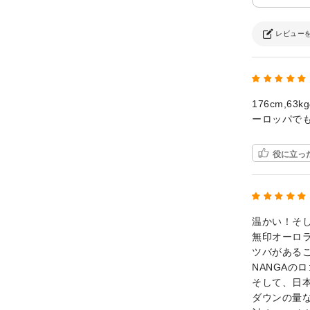
レビュー
176cm,
ーロッパで
役に立っ
温かい！そ
無印オーロ
ツバがある
NANGAの
そして、日
ダウンの量