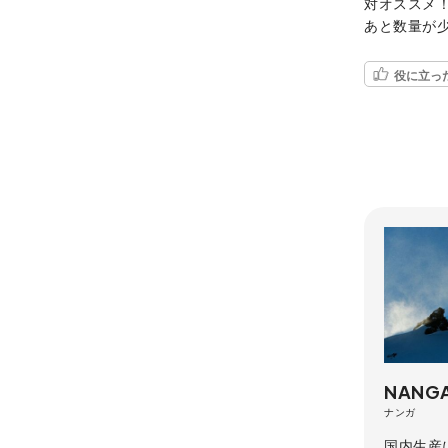
対オススメ
あと数量が
役に立っ
NANG
ナンガ
国内生産