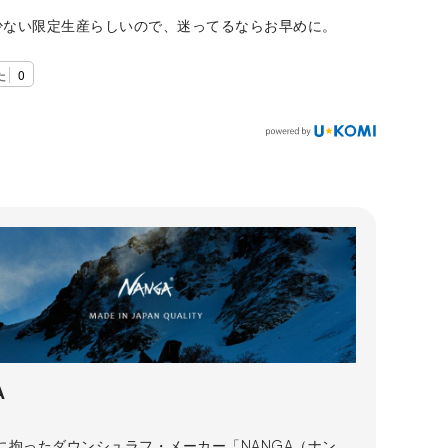
！
少ない限定生産らしいので、迷ってるならお早めに。
た
0
A
に拘ったダウンシュラフ・メーカー「NANGA（ナン