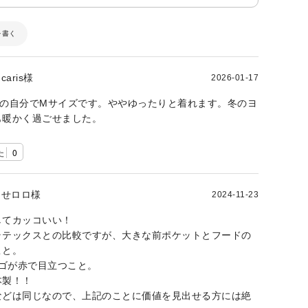
を書く
caris様
2026-01-17
63kgの自分でMサイズです。ややゆったりと着れます。冬のヨ
も暖かく過ごせました。
た
0
せロロ様
2024-11-23
してカッコいい！
ラテックスとの比較ですが、大きな前ポケットとフードの
こと。
ロゴが赤で目立つこと。
本製！！
などは同じなので、上記のことに価値を見出せる方には絶