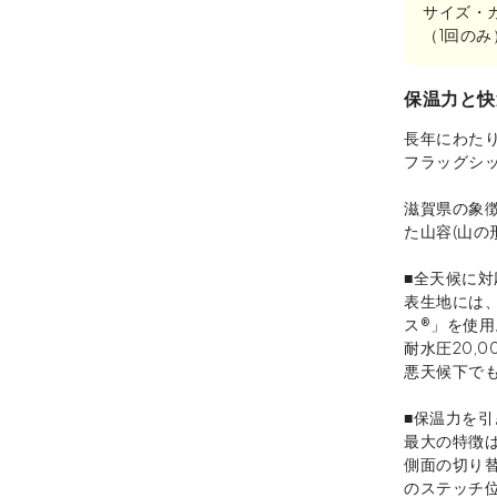
サイズ・
（1回の
保温力と快
長年にわたり
フラッグシ
滋賀県の象
た山容(山の
■全天候に
表生地には、
ス®」を使用
耐水圧20,0
悪天候下で
■保温力を
最大の特徴
側面の切り
のステッチ