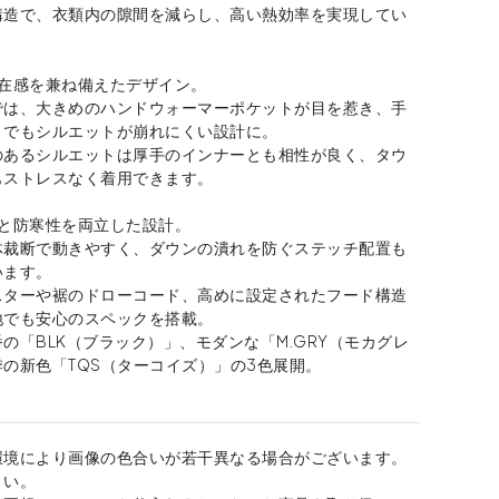
構造で、衣類内の隙間を減らし、高い熱効率を実現してい
存在感を兼ね備えたデザイン。
では、大きめのハンドウォーマーポケットが目を惹き、手
までもシルエットが崩れにくい設計に。
のあるシルエットは厚手のインナーとも相性が良く、タウ
もストレスなく着用できます。
さと防寒性を両立した設計。
体裁断で動きやすく、ダウンの潰れを防ぐステッチ配置も
います。
スターや裾のドローコード、高めに設定されたフード構造
地でも安心のスペックを搭載。
の「BLK（ブラック）」、モダンな「M.GRY（モカグレ
の新色「TQS（ターコイズ）」の3色展開。
環境により画像の色合いが若干異なる場合がございます。
さい。