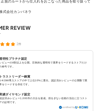
、正規のルートから仕入れをおこなった商品を取り扱って
：株式会社カンパネラ
2件
透明性プラチナ認定
レビューの8割以上を公開。圧倒的な透明性で業界をリードするストアだけ
の称号です。
トラストリーダー銅賞
U-KOMI導入ストアの中で上位10%に選出。認証済みレビューの公開数で業
界をリードする存在です。
実績ダイヤモンド認定
認証済みレビュー1,000件の大台を達成。揺るぎない信頼の頂点に立つスト
アの証明です。
certified by