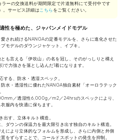
カラーの交換送料が期間限定で片道無料にて受付中です
み）。サービス詳細は
こちら
をご覧ください。
適性を極めた、ジャパンメイドモデル
愛され続けるNANGAの定番モデルを、さらに進化させた
ップモデルのダウンジャケット、イブキ。
徴とも言える「伊吹山」の名を冠し、そのがっしりと構え
形)で力強さを落とし込んだ1着になります。
対応する、防水・透湿スペック。
防水・透湿性に優れたNANGA独自素材「オーロラテック
。
00mm／透湿性6,000g／m2／24hrsのスペックにより、
も衣服内を快適に保ちます。
引き出す、立体キルト構造。
は、ダウンの保温力を最大限引き出す独自のキルト構造。
替えにより立体的なフォルムを形成し、さらに内側と外側
位置をずらすことで、コールドスポットの発生を抑制。