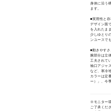
身体に沿う
ます。
■実用性と
デザイン面
を入れたま
少しゆとり
ンユースで
■動きやす
腕部分は立
工夫されて
袖口アジャ
など、寒冷
カラーは定番
ー）」、今季
※モニター
ご了承くだ