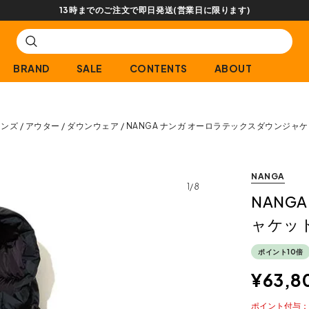
【会員限定】交換送料片道無料サービス
BRAND
SALE
CONTENTS
ABOUT
メンズ
アウター
ダウンウェア
NANGA ナンガ オーロラテックスダウンジャ
NANGA
1/8
NANG
ャケッ
ポイント10倍
¥
63,8
ポイント