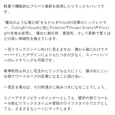
軽量で機能的なフリース素材を使用したリラックスパンツで
す。
"魔法のような着心地"をもたらすHoudini定番のミッドレイヤ
ー、Outright Houdiと同じPolartec® Power Stretch® Pro Li
ght生地を採用し、優れた耐久性、透湿性、そして柔軟で驚くほ
どの高い伸縮性を備えています。
一見リラックスシーン向けに見えますが、腰から裾にかけてテ
ーパードしたデザインによりもたつきが少なく、スノーパンツ
へのレイヤリングも可能です。
耐摩耗性も向上し毛玉やピリングもなりにくく、膝の出にくい
仕様でワードローブの定番になること請け合い。
一度足を通せば、その快適さに病みつきになることでしょう。
スノーアクティビティのインナーとしても、暖炉の前でコーヒ
ーを飲むリラックスタイムや普段のライフスタイルウエアとし
ても、さまざまなシーンにマッチします。