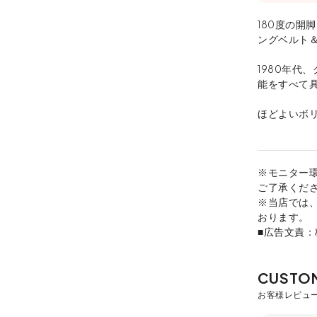
180度の開
ングベルト
1980年代
能をすべて具
ほどよいボ
※モニター
ご了承くだ
※当店では
おります。
■広告文責