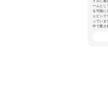
イルに重
ームとし
を可能に
ェビング
っていま
中で愛さ