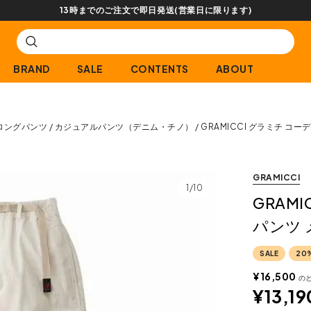
【会員限定】交換送料片道無料サービス
BRAND
SALE
CONTENTS
ABOUT
ロングパンツ
カジュアルパンツ（デニム・チノ）
GRAMICCI グラミチ コ
GRAMICCI
1/10
GRAM
パンツ 
SALE
20
¥
16,500
の
¥
13,19