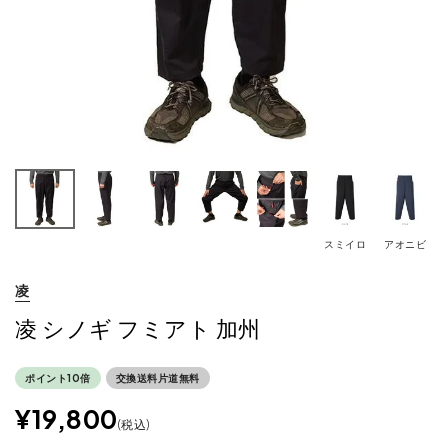
スミイロ
アオニビ
凌
凌 シノギ フミアト 加州
ポイント10倍
交換送料片道無料
¥
19,800
税込