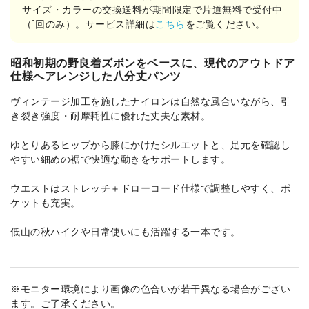
サイズ・カラーの交換送料が期間限定で片道無料で受付中
（1回のみ）。サービス詳細は
こちら
をご覧ください。
昭和初期の野良着ズボンをベースに、現代のアウトドア
仕様へアレンジした八分丈パンツ
ヴィンテージ加工を施したナイロンは自然な風合いながら、引
き裂き強度・耐摩耗性に優れた丈夫な素材。
ゆとりあるヒップから膝にかけたシルエットと、足元を確認し
やすい細めの裾で快適な動きをサポートします。
ウエストはストレッチ＋ドローコード仕様で調整しやすく、ポ
ケットも充実。
低山の秋ハイクや日常使いにも活躍する一本です。
※モニター環境により画像の色合いが若干異なる場合がござい
ます。ご了承ください。