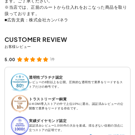
ます。ご了承ください。
※当店では、正規のルートから仕入れをおこなった商品を取り
扱っております。
■広告文責：株式会社カンパネラ
5.00
1件
透明性プラチナ認定
レビューの8割以上を公開。圧倒的な透明性で業界をリードするス
トアだけの称号です。
トラストリーダー銅賞
U-KOMI導入ストアの中で上位10%に選出。認証済みレビューの公
開数で業界をリードする存在です。
実績ダイヤモンド認定
認証済みレビュー1,000件の大台を達成。揺るぎない信頼の頂点に
立つストアの証明です。