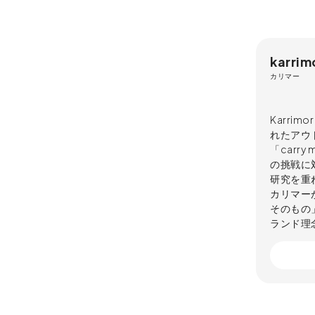
karrim
カリマー
Karr
れたアウ
「carr
の挑戦に
研究を重
カリマー
そのもの
ランド理