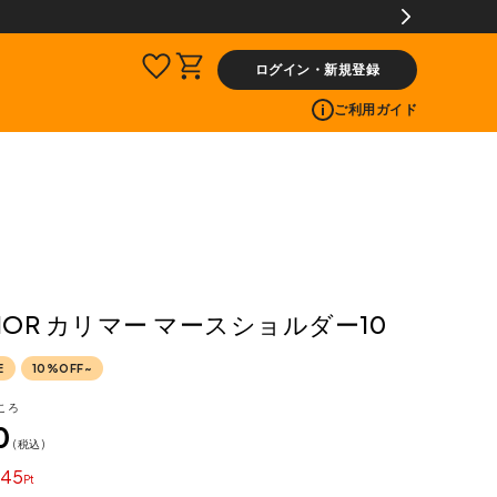
料片道無料サービス
ログイン・新規登録
ご利用ガイド
IMOR カリマー マースショルダー10
E
10%OFF~
ころ
0
税込
45