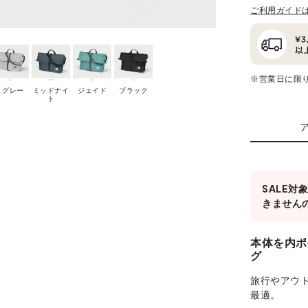
ご利用ガイド
※営業日に限
L.グレー
ミッドナイ
ジェイド
ブラック
ト
SALE
きません
本体を内ポ
グ
旅行やアウ
最適。