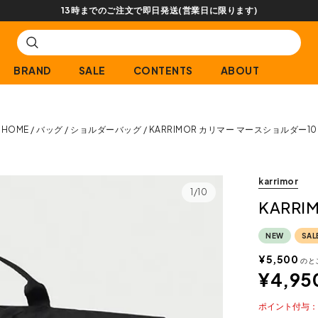
【会員限定】交換送
BRAND
SALE
CONTENTS
ABOUT
HOME
バッグ
ショルダーバッグ
KARRIMOR カリマー マースショルダー10
karrimor
1/10
KARR
NEW
SAL
¥
5,500
のと
¥
4,95
ポイント