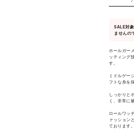
SALE
ませんの
ホールガー
ッティング
す。
ミドルゲー
フトな糸を
しっかりと
く、非常に
ロールワッ
ァッション
ております