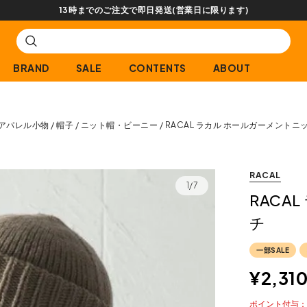
13時までのご注文で即日発送(営業日に限ります)
BRAND
SALE
CONTENTS
ABOUT
アパレル小物
帽子
ニット帽・ビーニー
RACAL ラカル ホールガーメントニ
RACAL
1/7
RACA
チ
一部SALE
¥
2,31
ポイント