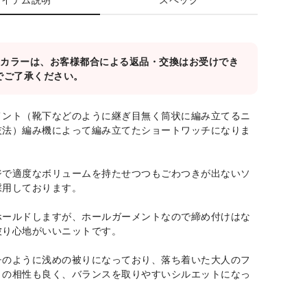
対象カラーは、お客様都合による返品・交換はお受けでき
でご了承ください。
メント（靴下などのように継ぎ目無く筒状に編み立てるニ
技法）編み機によって編み立てたショートワッチになりま
ジで適度なボリュームを持たせつつもごわつきが出ないソ
採用しております。
ホールドしますが、ホールガーメントなので締め付けはな
被り心地がいいニットです。
チのように浅めの被りになっており、落ち着いた大人のフ
との相性も良く、バランスを取りやすいシルエットになっ
。