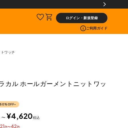
ログイン・新規登録
ご利用ガイド
ットワッチ
L ラカル ホールガーメントニットワッ
50%OFF~
0
¥
4,620
〜
税込
21
42
〜