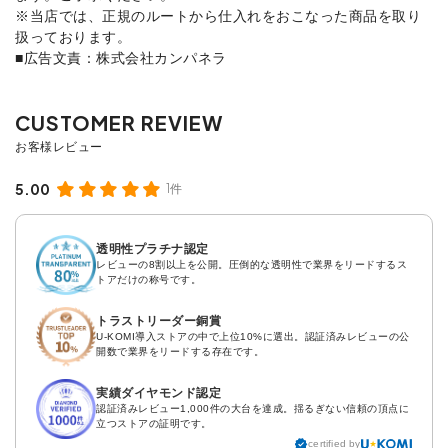
※当店では、正規のルートから仕入れをおこなった商品を取り
扱っております。
■広告文責：株式会社カンパネラ
5.00
1件
透明性プラチナ認定
レビューの8割以上を公開。圧倒的な透明性で業界をリードするス
トアだけの称号です。
トラストリーダー銅賞
U-KOMI導入ストアの中で上位10%に選出。認証済みレビューの公
開数で業界をリードする存在です。
実績ダイヤモンド認定
認証済みレビュー1,000件の大台を達成。揺るぎない信頼の頂点に
立つストアの証明です。
certified by