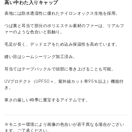
高い中わた入りキャップ
表地には防水透湿性に優れたナイロンオックス生地を採用。
つば裏と耳当て部分のポリエステル素材のファーは、リアルフ
ァーのような色合いと肌触り。
毛足が長く、デッドエアをため込み保温性を高めています。
縫い目はシームシーリング加工済み。
耳当てはテープバックルで頭部に巻き上げることも可能。
UVプロテクト（UPF50＋、紫外線カット率95％以上）機能付
き。
寒さの厳しい時季に重宝するアイテムです。
※モニター環境により画像の色合いが若干異なる場合がござい
ます。ご了承ください。