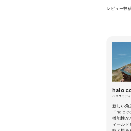
レビュー投
halo 
ハロコモディ
新しい角
「halo
機能性が
ィールド
時と場所