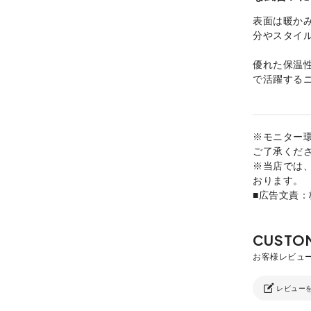
表面は暖か
分やスタイ
優れた保温
で活躍する
※モニター
ご了承くだ
※当店では
おります。
■広告文責
レビュー