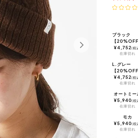
ブラック
【20%OF
¥
4,752
税
在庫切れ
L.グレー
【20%OF
¥
4,752
税
在庫切れ
オートミー
¥
5,940
税
在庫切れ
モカ
¥
5,940
税
在庫切れ