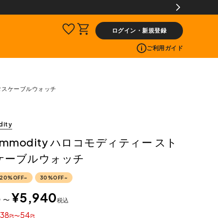
ログイン・新規登録
ご利用ガイド
トラタスケーブルウォッチ
dity
commodity ハロコモディティー スト
ケーブルウォッチ
20%OFF~
30%OFF~
8
¥
5,940
〜
税込
38
54
〜