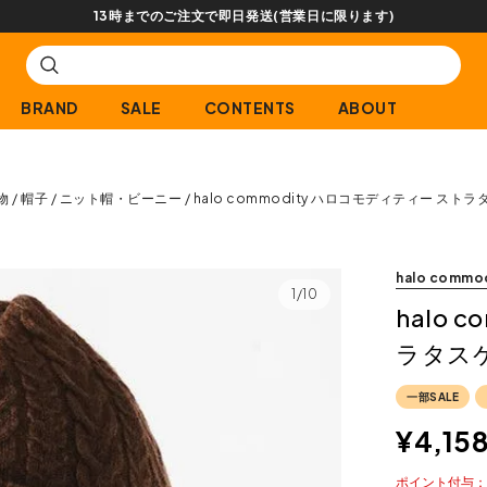
【会員限定】交換送料片道無料サービス
BRAND
SALE
CONTENTS
ABOUT
物
帽子
ニット帽・ビーニー
halo commodity ハロコモディティー ス
halo commo
1/10
halo 
ラタス
一部SALE
¥
4,15
ポイント