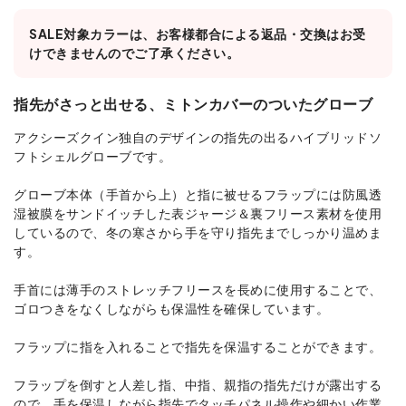
SALE対象カラーは、お客様都合による返品・交換はお受
けできませんのでご了承ください。
指先がさっと出せる、ミトンカバーのついたグローブ
アクシーズクイン独自のデザインの指先の出るハイブリッドソ
フトシェルグローブです。
グローブ本体（手首から上）と指に被せるフラップには防風透
湿被膜をサンドイッチした表ジャージ＆裏フリース素材を使用
しているので、冬の寒さから手を守り指先までしっかり温めま
す。
手首には薄手のストレッチフリースを長めに使用することで、
ゴロつきをなくしながらも保温性を確保しています。
フラップに指を入れることで指先を保温することができます。
フラップを倒すと人差し指、中指、親指の指先だけが露出する
ので、手を保温しながら指先でタッチパネル操作や細かい作業