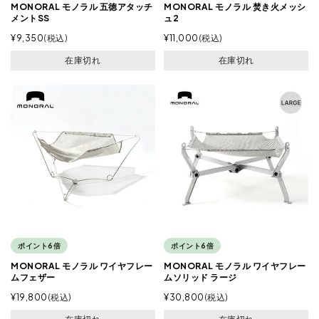
MONORAL モノラル 五徳アタッチ
MONORAL モノラル 焚き火メッシ
メントSS
ュ2
¥
9,350
税込
¥
11,000
税込
在庫切れ
在庫切れ
ポイント6倍
ポイント6倍
MONORAL モノラル ワイヤフレー
MONORAL モノラル ワイヤフレー
ムフェザー
ムソリッド ラージ
¥
19,800
税込
¥
30,800
税込