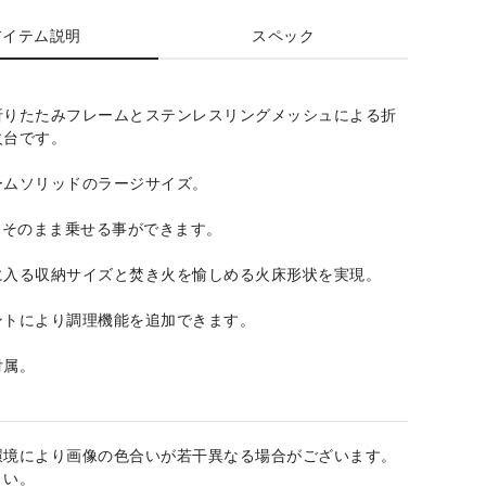
アイテム説明
スペック
折りたたみフレームとステンレスリングメッシュによる折
火台です。
ームソリッドのラージサイズ。
をそのまま乗せる事ができます。
に入る収納サイズと焚き火を愉しめる火床形状を実現。
ントにより調理機能を追加できます。
付属。
環境により画像の色合いが若干異なる場合がございます。
さい。