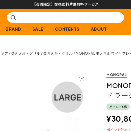
購入商品[¥2,000(税込)以上]のレビュー投稿で300p
BRAND
SALE
CONTENTS
ABOUT
アギア
焚き火台・グリル
焚き火台・グリル
MONORAL モノラル ワイヤフ
MONORAL
1/5
MONO
ド ラー
ポイント6倍
¥
30,8
ポイント