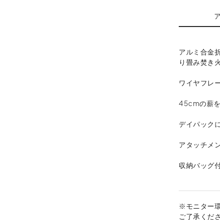
アルミ合金
り畳み焚き
ワイヤフレ
45cmの薪
デイパック
アタッチメ
収納バッグ
※モニター
ご了承くだ