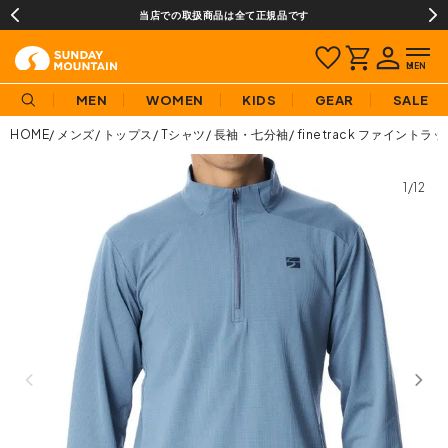
当店での取扱商品は全て正規品です
MEN
WOMEN
KIDS
GEAR
SALE
HOME
メンズ
トップス
Tシャツ
長袖・七分袖
finetrack ファイン
1/12