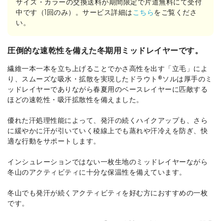
サイズ・カラーの交換送料が期間限定で片道無料にて受付
中です（1回のみ）。サービス詳細は
こちら
をご覧くださ
い。
圧倒的な速乾性を備えた冬期用ミッドレイヤーです。
繊維一本一本を立ち上げることでかさ高性を出す「立毛」によ
り、スムーズな吸水・拡散を実現したドラウト®ソルは厚手のミ
ッドレイヤーでありながら春夏用のベースレイヤーに匹敵する
ほどの速乾性・吸汗拡散性を備えました。
優れた汗処理性能によって、発汗の続くハイクアップも、さら
に緩やかに汗が引いていく稜線上でも蒸れや汗冷えを防ぎ、快
適な行動をサポートします。
インシュレーションではない一枚生地のミッドレイヤーながら
冬山のアクティビティに十分な保温性を備えています。
冬山でも発汗が続くアクティビティを好む方におすすめの一枚
です。