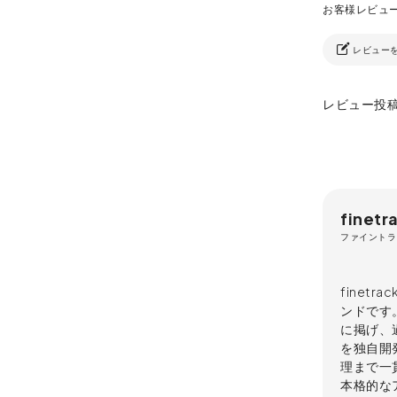
レビュー
レビュー投
finetr
ファイントラ
finet
ンドです
に掲げ、
を独自開
理まで一
本格的な