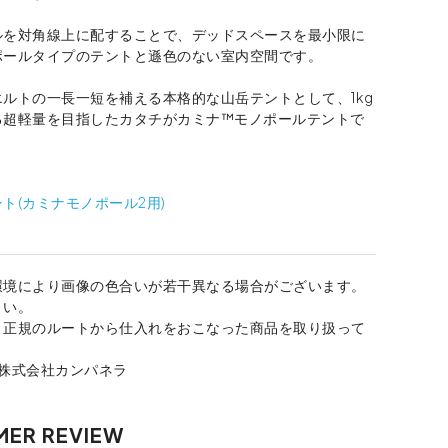
ルを対角線上に配することで、デッドスペースを最小限に
ポールタイプのテントと遜色のない室内空間です。
ルトの一長一短を補える本格的な山岳テントとして、1kg
る超軽量を目指したカタチがカミナ™モノポールテントで
】
ト(カミナモノポール2用)
環境により画像の色合いが若干異なる場合がございます。
さい。
、正規のルートから仕入れをおこなった商品を取り扱って
：株式会社カンパネラ