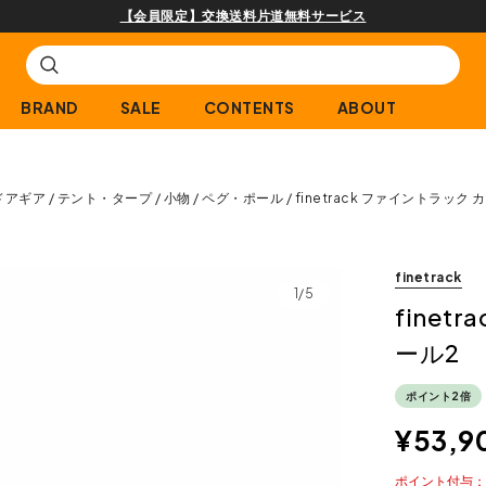
購入商品[¥
BRAND
SALE
CONTENTS
ABOUT
ドアギア
テント・タープ
小物
ペグ・ポール
finetrack ファイントラック
finetrack
1/5
fine
ール2
ポイント2倍
¥
53,9
ポイント