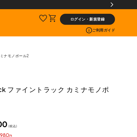
2,000(税込)以上]のレビュー投稿で300ptプレゼント!
ログイン・新規登録
ご利用ガイド
 カミナモノポール2
track ファイントラック カミナモノポ
00
税込
980