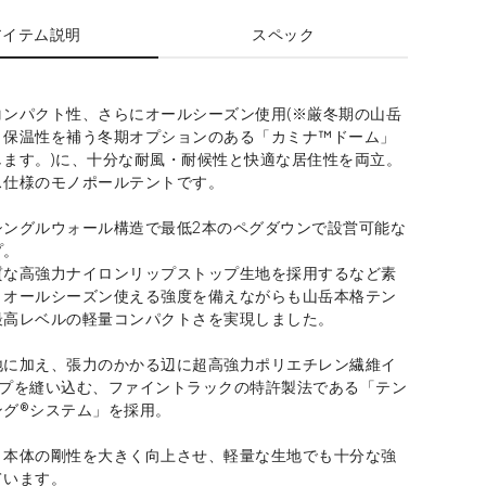
アイテム説明
スペック
コンパクト性、さらにオールシーズン使用(※厳冬期の山岳
、保温性を補う冬期オプションのある「カミナ™ドーム」
します。)に、十分な耐風・耐候性と快適な居住性を両立。
ス仕様のモノポールテントです。
シングルウォール構造で最低2本のペグダウンで設営可能な
プ。
質な高強力ナイロンリップストップ生地を採用するなど素
、オールシーズン使える強度を備えながらも山岳本格テン
最高レベルの軽量コンパクトさを実現しました。
地に加え、張力のかかる辺に超高強力ポリエチレン繊維イ
ープを縫い込む、ファイントラックの特許製法である「テン
ング®システム」を採用。
、本体の剛性を大きく向上させ、軽量な生地でも十分な強
ています。