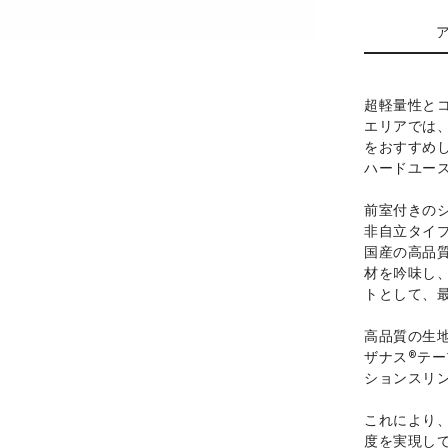
超軽量性と
エリアでは
をおすすめ
ハードユー
前室付きの
非自立タイ
国産の高品
材を吟味し
トとして、
高品質の生
ザナス®テ
ションスリ
これにより
度を実現し