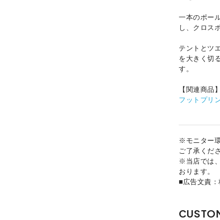
一本のポー
し、クロス
テントとツエ
を大きく切
す。
【関連商品
フットプリン
※モニター
ご了承くだ
※当店では
おります。
■広告文責