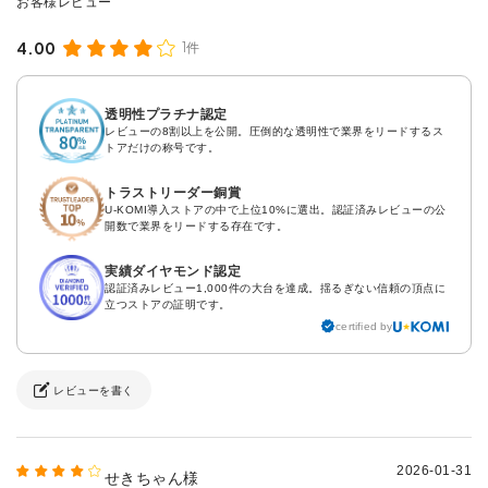
4.00
1件
透明性プラチナ認定
レビューの8割以上を公開。圧倒的な透明性で業界をリードするス
トアだけの称号です。
トラストリーダー銅賞
U-KOMI導入ストアの中で上位10%に選出。認証済みレビューの公
開数で業界をリードする存在です。
実績ダイヤモンド認定
認証済みレビュー1,000件の大台を達成。揺るぎない信頼の頂点に
立つストアの証明です。
certified by
レビューを書く
2026-01-31
せきちゃん様