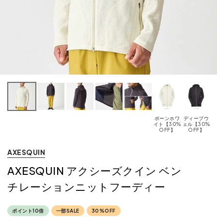
ボーンホワ
ディープウ
イト【30%
ェル【30%
OFF】
OFF】
0
AXESQUIN
AXESQUIN アクシーズクイン ベン
チレーションニットフーディー
ポイント10倍
一部SALE
30%OFF