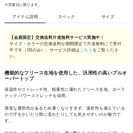
※営業日に限ります。
アイテム説明
スペック
サイズ
【会員限定】交換送料片道無料サービス実施中！
サイズ・カラーの交換送料が期間限定で片道無料にて受付
中です（1回のみ）。サービス詳細は
こちら
をご覧くださ
い。
機能的なフリース生地を使用した、汎用性の高いプルオ
ーバートップ
保温性やストレッチ性、軽量性に優れたフリース生地、ポーラ
テック パワーストレッチを採用。
適度な通気性があるため暑くなりすぎず、速乾性も備えている
ので汗をかいたり雨に濡れたりしても乾きやすいのが魅力で
す。
ややゆったりと仕上げており、裾に配したドローコードでシル