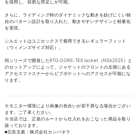
を採用し、容易な用足しが可能。
さらに、ライディング時のダイナミックな動きを妨げにくい独
自のパターン設計を取り入れた、動きやすいデザインと軽量化
を実現。
シルエットはユニセックスで着用できるレギュラーフィット
（ウィメンズサイズ対応）。
同シリーズで開発したRTG GORE-TEX Jacket（NS62525）と
のセットアップによって、ジャケットのフロントの左側にある
アクセスファスナーからビブポケットへのアクセスが可能にな
ります。
※モニター環境により画像の色合いが若干異なる場合がござい
ます。ご了承ください。
※当店では、正規のルートから仕入れをおこなった商品を取り
扱っております。
■広告文責：株式会社カンパネラ