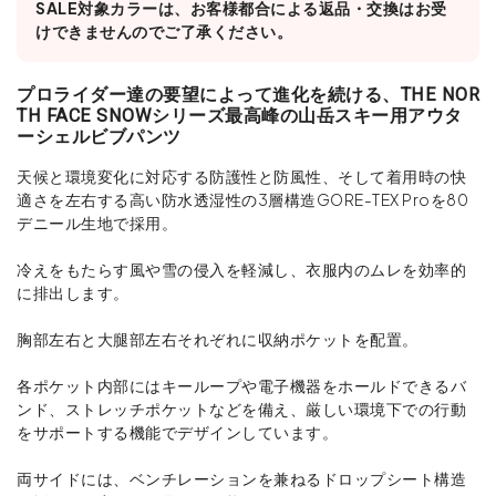
SALE対象カラーは、お客様都合による返品・交換はお受
けできませんのでご了承ください。
プロライダー達の要望によって進化を続ける、THE NOR
TH FACE SNOWシリーズ最高峰の山岳スキー用アウタ
ーシェルビブパンツ
天候と環境変化に対応する防護性と防風性、そして着用時の快
適さを左右する高い防水透湿性の3層構造GORE-TEX Proを80
デニール生地で採用。
冷えをもたらす風や雪の侵入を軽減し、衣服内のムレを効率的
に排出します。
胸部左右と大腿部左右それぞれに収納ポケットを配置。
各ポケット内部にはキーループや電子機器をホールドできるバ
ンド、ストレッチポケットなどを備え、厳しい環境下での行動
をサポートする機能でデザインしています。
両サイドには、ベンチレーションを兼ねるドロップシート構造