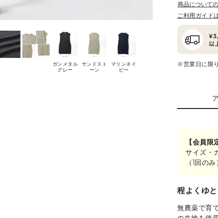
商品について
ご利用ガイド
※営業日に限
ガンメタル
サンドスト
マリンネイ
グレー
ーン
ビー
【会員限
サイズ・
（1回の
程よくゆと
無農薬で育
の生地を使