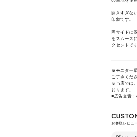
開きすぎな
印象です。
両サイドに
をスムーズ
クセントで
※モニター
ご了承くだ
※当店では
おります。
■広告文責
レビュー