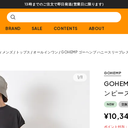
【会員限定】交換送料片道無料サービス
BRAND
SALE
CONTENTS
ABOUT
ィメンズ
トップス
オールインワン
GOHEMP ゴーヘンプ ハニースリーブレ
GOHEMP
1/11
GOHE
ンピー
NEW
交換
¥
10,3
ポイント