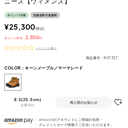
ニーズ【ウィメンズ】
ポイント10倍
交換送料片道無料
¥
25,300
税込
2,300
ポイント
レビューを書く
商品番号
K07327
COLOR：
キーンメープル／マーマレード
8.5(25.5cm)
再入荷のお知らせ
在庫切れ
amazonのアカウントにご登録の住所・
クレジットカード情報でご注文いただけます。