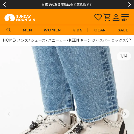
当店での取扱商品は全て正規品です
MEN
WOMEN
KIDS
GEAR
SALE
HOME
メンズ
シューズ
スニーカー
KEEN キーン ジャスパー ロックスS
1/14