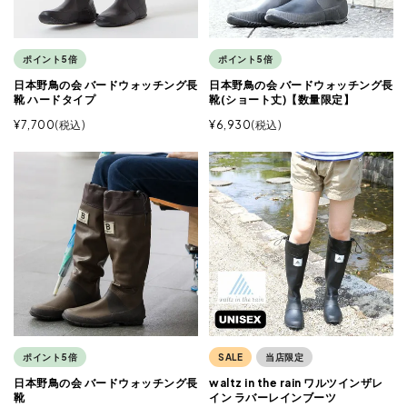
ポイント5倍
ポイント5倍
日本野鳥の会 バードウォッチング長
日本野鳥の会 バードウォッチング長
靴 ハードタイプ
靴(ショート丈)【数量限定】
¥
7,700
税込
¥
6,930
税込
ポイント5倍
SALE
当店限定
日本野鳥の会 バードウォッチング長
waltz in the rain ワルツインザレ
靴
イン ラバーレインブーツ