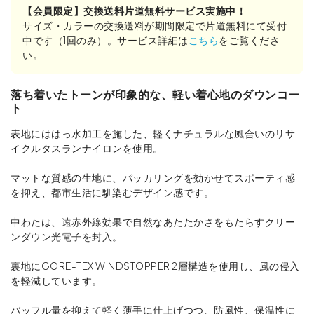
【会員限定】交換送料片道無料サービス実施中！
サイズ・カラーの交換送料が期間限定で片道無料にて受付
中です（1回のみ）。サービス詳細は
こちら
をご覧くださ
い。
落ち着いたトーンが印象的な、軽い着心地のダウンコー
ト
表地にははっ水加工を施した、軽くナチュラルな風合いのリサ
イクルタスランナイロンを使用。
マットな質感の生地に、パッカリングを効かせてスポーティ感
を抑え、都市生活に馴染むデザイン感です。
中わたは、遠赤外線効果で自然なあたたかさをもたらすクリー
ンダウン光電子を封入。
裏地にGORE-TEX WINDSTOPPER 2層構造を使用し、風の侵入
を軽減しています。
バッフル量を抑えて軽く薄手に仕上げつつ、防風性、保温性に