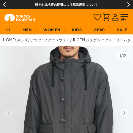
熊本地域地震の影響による配送遅延について
MEN
WOMEN
KIDS
GEAR
SALE
HOME
メンズ
アウター
ダウンウェア
JUGEM ジュゲム エクストリームダ
1/12