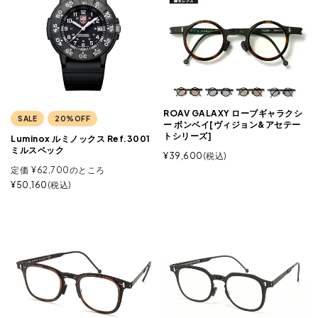
ROAV GALAXY ローブギャラクシ
SALE
20%OFF
ー ボンベイ[ヴィジョン&アセテー
トシリーズ]
Luminox ルミノックス Ref.3001
ミルスペック
¥
39,600
税込
定価
¥
62,700
のところ
¥
50,160
税込