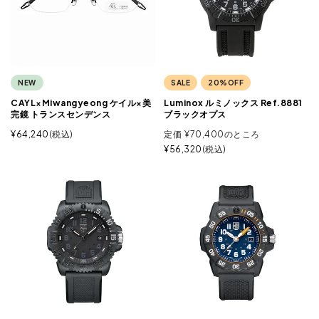
NEW
SALE
20%OFF
CAYL×Miwangyeong ケイル×美
Luminox ルミノックス Ref.8881
完鏡 トランスセンデンス
ブラックオプス
¥
64,240
税込
定価
¥
70,400
のところ
¥
56,320
税込