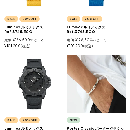
SALE
20%OFF
SALE
20%OFF
Luminox ルミノックス
Luminox ルミノックス
Ref.3745.ECO
Ref.3743.ECO
定価
¥
126,500
のところ
定価
¥
126,500
のところ
¥
101,200
税込
¥
101,200
税込
SALE
20%OFF
NEW
Luminox ルミノックス
Porter Classic ポータークラシッ