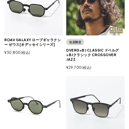
ROAV GALAXY ローブギャラクシ
当店限定
ー ゼウス[オデッセイシリーズ]
DVERG×BJ CLASSIC ドベルグ
¥
30,800
税込
×BJクラシック CROSSOVER
JAZZ
¥
29,700
税込