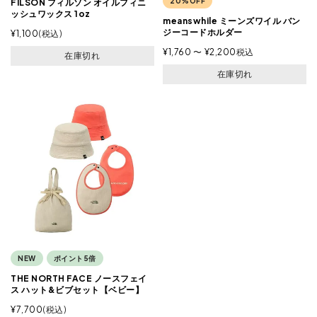
20%OFF
FILSON フィルソン オイルフィニ
ッシュワックス 1oz
meanswhile ミーンズワイル バン
ジーコードホルダー
¥
1,100
税込
¥
1,760
〜
¥
2,200
税込
在庫切れ
在庫切れ
NEW
ポイント5倍
THE NORTH FACE ノースフェイ
ス ハット&ビブセット【ベビー】
¥
7,700
税込