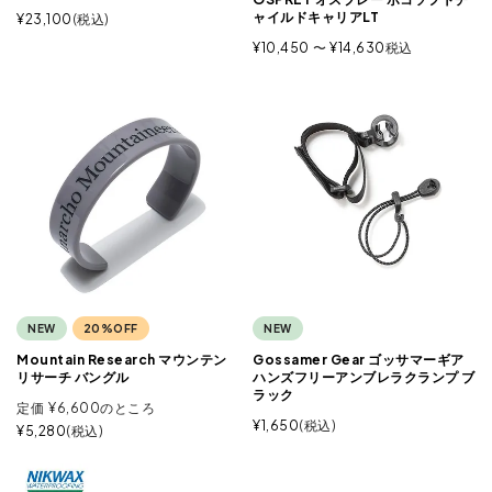
ャイルドキャリアLT
¥
23,100
税込
¥
10,450
〜
¥
14,630
税込
NEW
20%OFF
NEW
Mountain Research マウンテン
Gossamer Gear ゴッサマーギア
リサーチ バングル
ハンズフリーアンブレラクランプ ブ
ラック
定価
¥
6,600
のところ
¥
1,650
税込
¥
5,280
税込