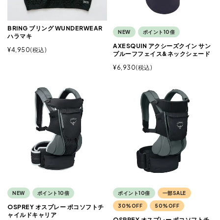
BRING ブリング WUNDERWEAR
NEW
ポイント10倍
ハラマキ
AXESQUIN アクシーズクイン サン
¥
4,950
税込
プルーフフェイス&ネックシェード
¥
6,930
税込
NEW
ポイント10倍
ポイント10倍
一部SALE
30%OFF
50%OFF
OSPREY オスプレー ポコソフトチ
ャイルドキャリア
OSPREY オスプレー ポコソフトチ