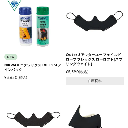
OuterU アウターユー フェイスグ
NEW
ローブ フレックス ローロフト[スプ
リングウェイト]
NIKWAX ニクワックス 181・251ツ
インパック
¥
5,390
税込
¥
3,630
税込
在庫切れ