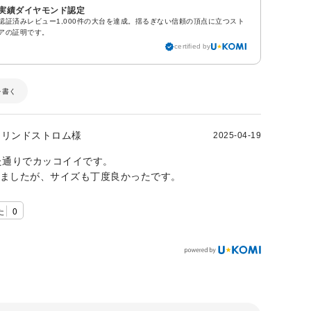
実績ダイヤモンド認定
認証済みレビュー1,000件の大台を達成。揺るぎない信頼の頂点に立つスト
アの証明です。
certified by
を書く
リンドストロム様
2025-04-19
た通りでカッコイイです。
しましたが、サイズも丁度良かったです。
た
0