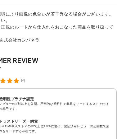
環境により画像の色合いが若干異なる場合がございます。
さい。
、正規のルートから仕入れをおこなった商品を取り扱って
：株式会社カンパネラ
1件
透明性プラチナ認定
レビューの8割以上を公開。圧倒的な透明性で業界をリードするストアだけ
の称号です。
トラストリーダー銅賞
U-KOMI導入ストアの中で上位10%に選出。認証済みレビューの公開数で業
界をリードする存在です。