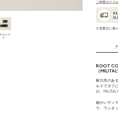
ご利用ガイド
※営業日に限
アルツリ
ー
ROOT C
（MILIT
耐久性のあ
ルドでタフに使
の、MILIT
細かいディ
で、ワンタ