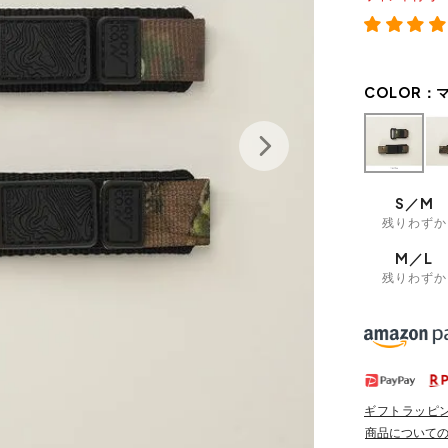
COLOR：
S／M
残りわずか
M／L
残りわずか
ギフトラッピ
商品について