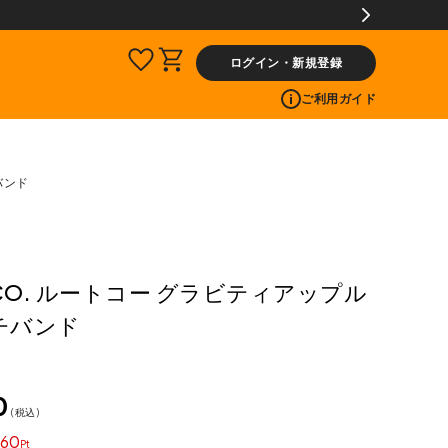
【会員限定】交換送料片道無料サービス
ログイン・新規登録
ご利用ガイド
バンド
 CO. ルートコー グラビティアップル
チバンド
0
税込
60