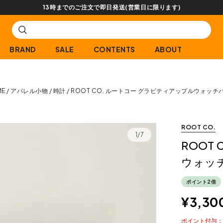
BRAND
SALE
CONTENTS
ABOUT
ME
アパレル小物
時計
ROOT CO. ルートコー グラビティアップルウォッチ
ROOT CO.
1/7
ROOT
ウォッ
ポイント2倍
¥
3,30
ポイント