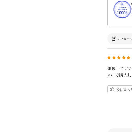
レビュー
想像してい
M/Lで購入
役に立っ