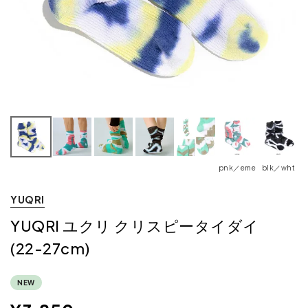
pnk／eme
blk／wht
m
YUQRI
YUQRI ユクリ クリスピータイダイ
(22-27cm)
NEW