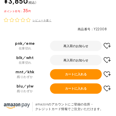
¥
3,850
税込
35
ポイント
レビューを書く
商品番号
Y22008
pnk／eme
再入荷のお知らせ
在庫切れ
blk／wht
再入荷のお知らせ
在庫切れ
mnt／khk
カートに入れる
残りわずか
blu／ylw
カートに入れる
残りわずか
amazonのアカウントにご登録の住所・
クレジットカード情報でご注文いただけます。