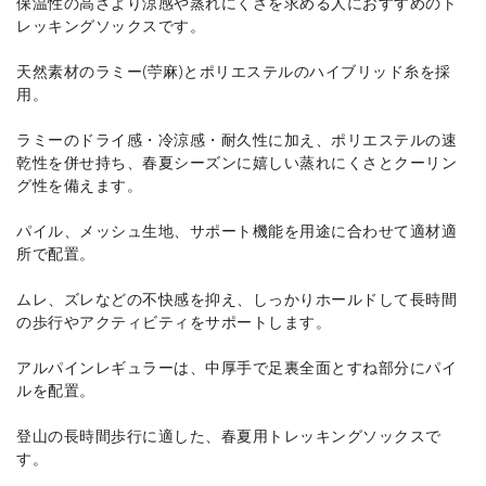
保温性の高さより涼感や蒸れにくさを求める人におすすめのト
レッキングソックスです。
天然素材のラミー(苧麻)とポリエステルのハイブリッド糸を採
用。
ラミーのドライ感・冷涼感・耐久性に加え、ポリエステルの速
乾性を併せ持ち、春夏シーズンに嬉しい蒸れにくさとクーリン
グ性を備えます。
パイル、メッシュ生地、サポート機能を用途に合わせて適材適
所で配置。
ムレ、ズレなどの不快感を抑え、しっかりホールドして長時間
の歩行やアクティビティをサポートします。
アルパインレギュラーは、中厚手で足裏全面とすね部分にパイ
ルを配置。
登山の長時間歩行に適した、春夏用トレッキングソックスで
す。