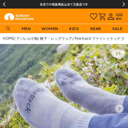
当店での取扱商品は全て正規品です
MEN
WOMEN
KIDS
GEAR
SALE
HOME
アパレル小物
靴下・レッグウェア
finetrack ファイントラッ
1/5