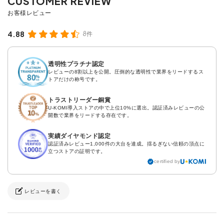
4.88
8件
透明性プラチナ認定
レビューの8割以上を公開。圧倒的な透明性で業界をリードするス
トアだけの称号です。
トラストリーダー銅賞
U-KOMI導入ストアの中で上位10%に選出。認証済みレビューの公
開数で業界をリードする存在です。
実績ダイヤモンド認定
認証済みレビュー1,000件の大台を達成。揺るぎない信頼の頂点に
立つストアの証明です。
certified by
レビューを書く