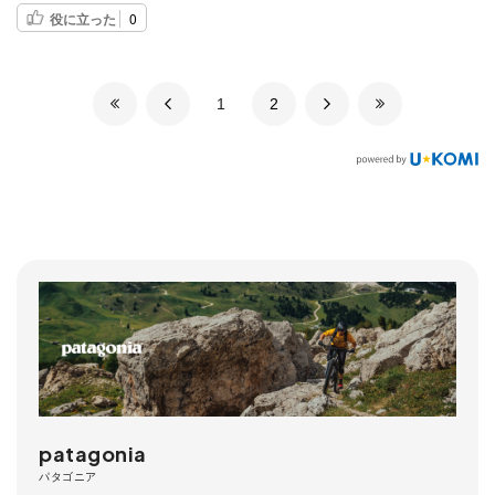
役に立った
0
​1
​2
patagonia
パタゴニア