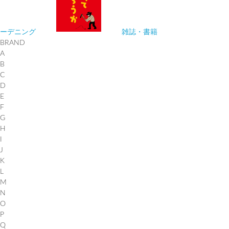
ーデニング
雑誌・書籍
BRAND
A
B
C
D
E
F
G
H
I
J
K
L
M
N
O
P
Q