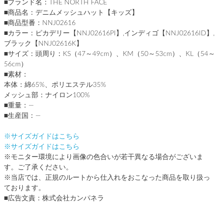
■ブランド名：THE NORTH FACE
■商品名：デニムメッシュハット【キッズ】
■商品型番：NNJ02616
■カラー：ピカデリー【NNJ02616PI】,インディゴ【NNJ02616ID】,
ブラック【NNJ02616K】
■サイズ：頭周り：KS（47～49cm）、KM（50～53cm）、KL（54～
56cm）
■素材：
本体：綿65%、ポリエステル35%
メッシュ部：ナイロン100%
■重量：―
■生産国：―
※サイズガイドはこちら
※サイズガイドはこちら
※モニター環境により画像の色合いが若干異なる場合がございま
す。ご了承ください。
※当店では、正規のルートから仕入れをおこなった商品を取り扱っ
ております。
■広告文責：株式会社カンパネラ