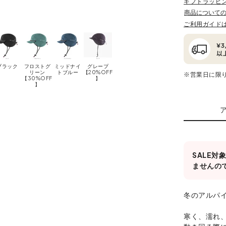
ギフトラッピ
商品について
ご利用ガイド
ブラック
フロストグ
ミッドナイ
グレープ
リーン
トブルー
【20%OFF
※営業日に限
【30%OFF
】
】
SALE
ませんの
冬のアルパ
寒く、濡れ