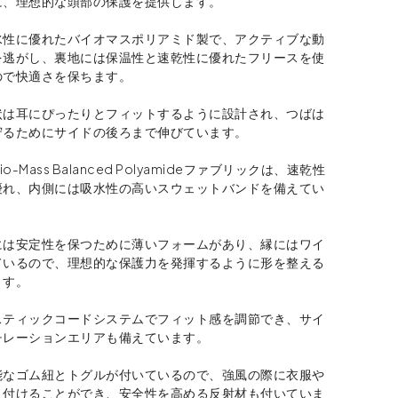
に、理想的な頭部の保護を提供します。
水性に優れたバイオマスポリアミド製で、アクティブな動
を逃がし、裏地には保温性と速乾性に優れたフリースを使
ので快適さを保ちます。
状は耳にぴったりとフィットするように設計され、つばは
守るためにサイドの後ろまで伸びています。
® Bio-Mass Balanced Polyamideファブリックは、速乾性
優れ、内側には吸水性の高いスウェットバンドを備えてい
には安定性を保つために薄いフォームがあり、縁にはワイ
ているので、理想的な保護力を発揮するように形を整える
ます。
スティックコードシステムでフィット感を調節でき、サイ
チレーションエリアも備えています。
能なゴム紐とトグルが付いているので、強風の際に衣服や
り付けることができ、安全性を高める反射材も付いていま