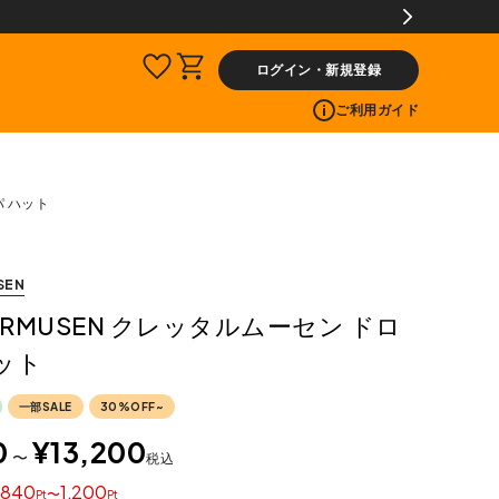
料片道無料サービス
ログイン・新規登録
ご利用ガイド
パ ハット
SEN
TERMUSEN クレッタルムーセン ドロ
ット
一部SALE
30%OFF~
0
¥
13,200
〜
税込
840
1,200
〜