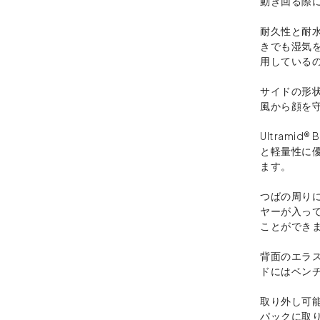
動き回る際
耐久性と耐
きでも湿気
用している
サイドの形
風から顔を
Ultramid
と軽量性に
ます。
つばの周り
ヤーが入っ
ことができ
背面のエラ
ドにはベン
取り外し可
パックに取