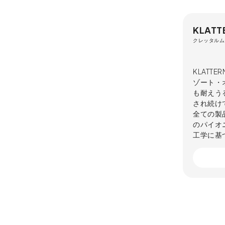
KLATT
クレッタルム
KLATT
ゾート・
も耐えう
され続け
全ての製
のパイオ
工学に基