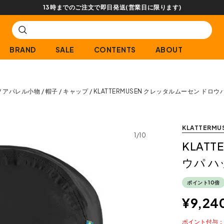
【会員限定】交換送
BRAND
SALE
CONTENTS
ABOUT
アパレル小物
帽子
キャップ
KLATTERMUSEN クレッタルムーセン ドロウ
KLATTERMU
1/10
KLAT
ウパ ハ
ポイント10倍
¥
9,24
ポイント