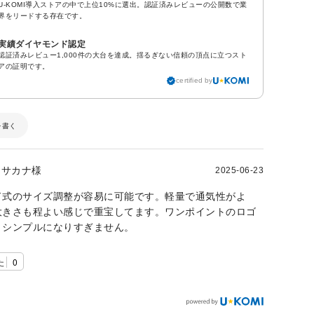
U-KOMI導入ストアの中で上位10%に選出。認証済みレビューの公開数で業
界をリードする存在です。
実績ダイヤモンド認定
認証済みレビュー1,000件の大台を達成。揺るぎない信頼の頂点に立つスト
アの証明です。
certified by
を書く
サカナ様
2025-06-23
ド式のサイズ調整が容易に可能です。軽量で通気性がよ
大きさも程よい感じで重宝してます。ワンポイントのロゴ
、シンプルになりすぎません。
た
0