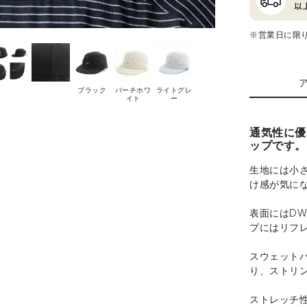
※営業日に限
ブラック
バーチホワ
ライトグレ
イト
ー
通気性に優
ップです。
生地には小
け感が気に
表面にはD
プにはリフ
スウェットバ
り、ストリ
ストレッチ