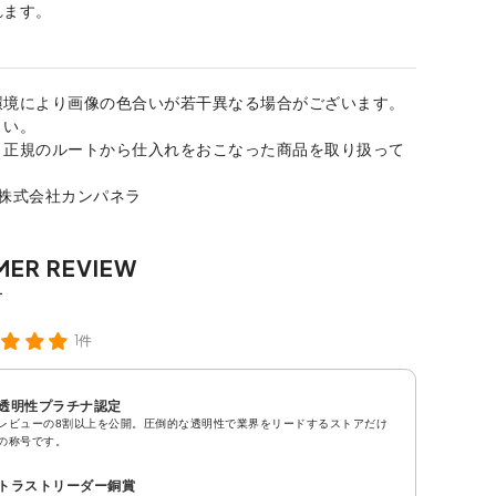
れます。
環境により画像の色合いが若干異なる場合がございます。
さい。
、正規のルートから仕入れをおこなった商品を取り扱って
：株式会社カンパネラ
1件
透明性プラチナ認定
レビューの8割以上を公開。圧倒的な透明性で業界をリードするストアだけ
の称号です。
トラストリーダー銅賞