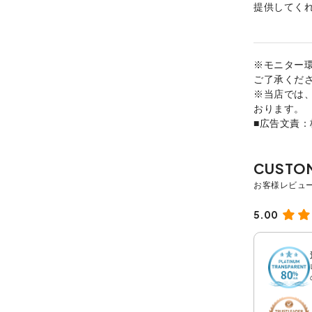
提供してく
※モニター
ご了承くだ
※当店では
おります。
■広告文責
5.00