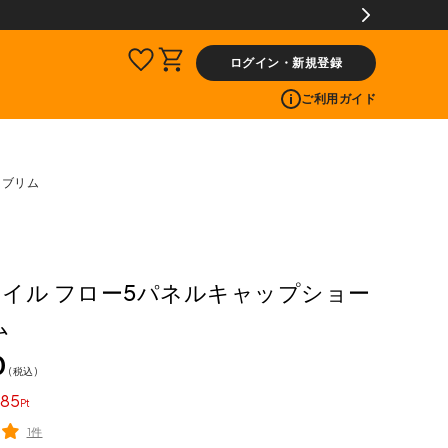
ログイン・新規登録
ご利用ガイド
トブリム
 ケイル フロー5パネルキャップショー
ム
0
税込
85
1件