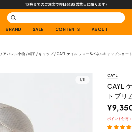
【会員限定】交換送料片道無料サービス
BRAND
SALE
CONTENTS
ABOUT
アパレル小物
帽子
キャップ
CAYL ケイル フロー5パネルキャップショー
CAYL
1/11
CAYL
トブリ
¥
9,35
ポイント