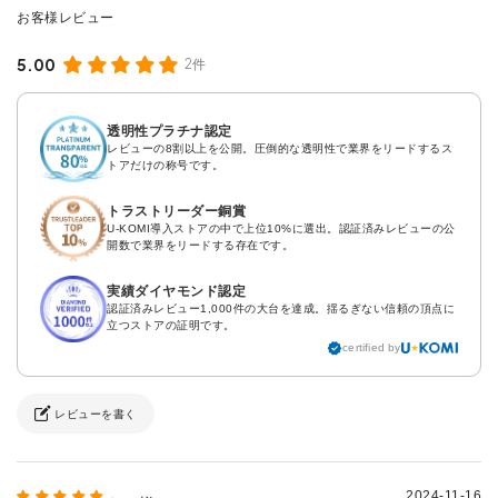
5.00
2件
透明性プラチナ認定
レビューの8割以上を公開。圧倒的な透明性で業界をリードするス
トアだけの称号です。
トラストリーダー銅賞
U-KOMI導入ストアの中で上位10%に選出。認証済みレビューの公
開数で業界をリードする存在です。
実績ダイヤモンド認定
認証済みレビュー1,000件の大台を達成。揺るぎない信頼の頂点に
立つストアの証明です。
certified by
レビューを書く
2024-11-16