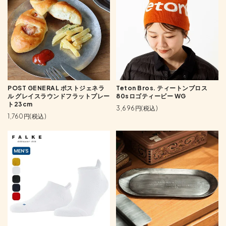
POST GENERAL ポストジェネラ
Teton Bros. ティートンブロス
ル グレイスラウンドフラットプレー
80sロゴティービー WG
ト23cm
3,696円(税込)
1,760円(税込)