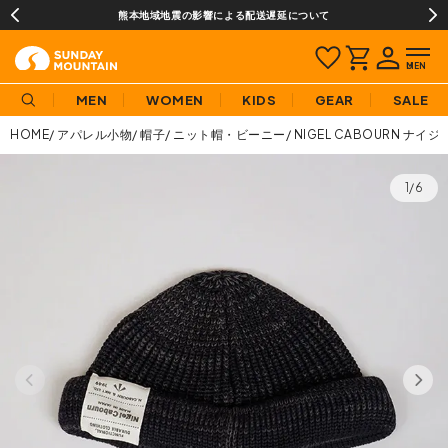
熊本地域地震の影響による配送遅延について
MEN
WOMEN
KIDS
GEAR
SALE
HOME
アパレル小物
帽子
ニット帽・ビーニー
NIGEL CABOURN ナ
1/6