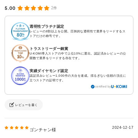
5.00
2件
透明性プラチナ認定
レビューの8割以上を公開。圧倒的な透明性で業界をリードするス
トアだけの称号です。
トラストリーダー銅賞
U-KOMI導入ストアの中で上位10%に選出。認証済みレビューの公
開数で業界をリードする存在です。
実績ダイヤモンド認定
認証済みレビュー1,000件の大台を達成。揺るぎない信頼の頂点に
立つストアの証明です。
certified by
レビューを書く
2024-12-17
ゴンチャン様