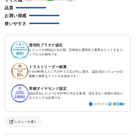
品質
お買い得感
使いやすさ
透明性プラチナ認定
レビューの8割以上を公開。圧倒的な透明性で業界をリードするス
トアだけの称号です。
トラストリーダー銅賞
U-KOMI導入ストアの中で上位10%に選出。認証済みレビューの公
開数で業界をリードする存在です。
実績ダイヤモンド認定
認証済みレビュー1,000件の大台を達成。揺るぎない信頼の頂点に
立つストアの証明です。
certified by
レビューを書く