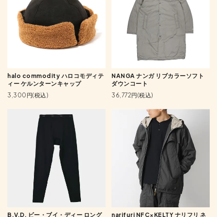
halo commodity ハロコモディテ
NANGA ナンガ リブカラーソフト
ィー ケルンターンキャップ
ダウンコート
3,300円(税込)
36,772円(税込)
B.V.D. ビー・ブイ・ディー ロング
narifuri NFC×KELTY ナリフリ ネ