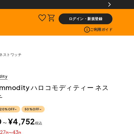
交換送料片道無料サービス
ログイン・新規登録
ご利用ガイド
ー ネストワッチ
dity
commodity ハロコモディティー ネス
チ
20%OFF~
50%OFF~
0
¥
4,752
〜
税込
27
43
〜