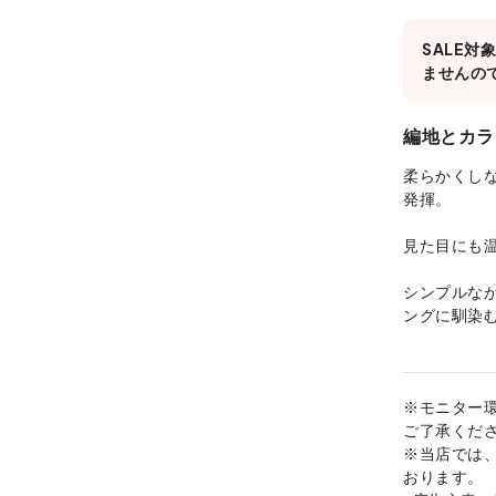
SALE
ませんの
編地とカラ
柔らかくし
発揮。
見た目にも
シンプルな
ングに馴染
※モニター
ご了承くだ
※当店では
おります。