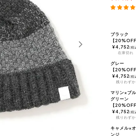
ブラック
【20%OF
¥
4,752
税
在庫切れ
グレー
【20%OF
¥
4,752
税
残りわずか
マリン×ブ
グリーン
【20%OF
¥
4,752
税
残りわずか
キャメル×
ンジ