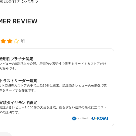
：株式会社カンパネラ
1件
透明性プラチナ認定
レビューの8割以上を公開。圧倒的な透明性で業界をリードするストアだけ
の称号です。
トラストリーダー銅賞
U-KOMI導入ストアの中で上位10%に選出。認証済みレビューの公開数で業
界をリードする存在です。
実績ダイヤモンド認定
認証済みレビュー1,000件の大台を達成。揺るぎない信頼の頂点に立つスト
アの証明です。
certified by