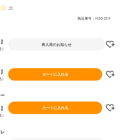
1件
商品番号
H30259
F】
再入荷のお知らせ
込
F】
カートに入れる
込
ルー
F】
カートに入れる
込
オレ