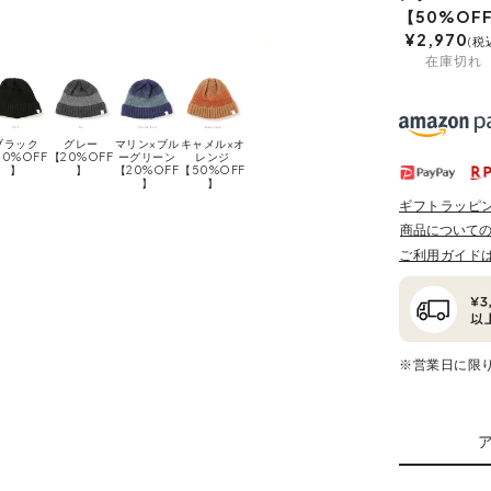
【50%OF
¥
2,970
税
在庫切れ
ブラック
グレー
マリン×ブル
キャメル×オ
20%OFF
【20%OFF
ーグリーン
レンジ
】
】
【20%OFF
【50%OFF
】
】
ギフトラッピ
商品について
ご利用ガイド
※営業日に限