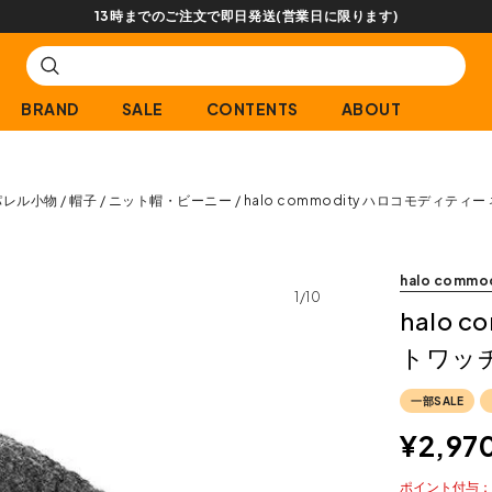
【会員限定】
BRAND
SALE
CONTENTS
ABOUT
パレル小物
帽子
ニット帽・ビーニー
halo commodity ハロコモディティ
halo commo
1/10
halo 
トワッ
一部SALE
¥
2,97
ポイント