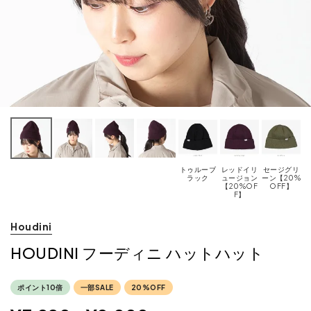
トゥルーブ
レッドイリ
セージグリ
ラック
ュージョン
ーン【20%
【20%OF
OFF】
F】
Houdini
HOUDINI フーディニ ハットハット
ポイント10倍
一部SALE
20%OFF