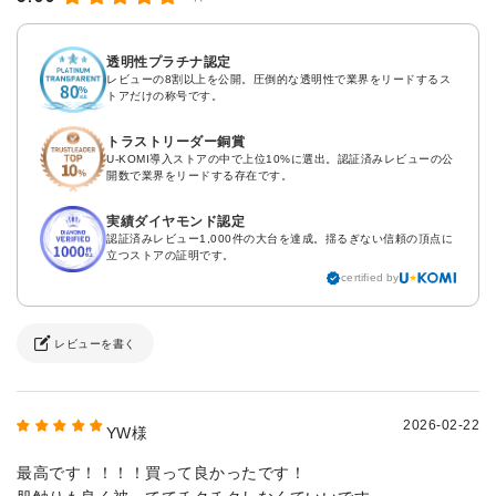
透明性プラチナ認定
レビューの8割以上を公開。圧倒的な透明性で業界をリードするス
トアだけの称号です。
トラストリーダー銅賞
U-KOMI導入ストアの中で上位10%に選出。認証済みレビューの公
開数で業界をリードする存在です。
実績ダイヤモンド認定
認証済みレビュー1,000件の大台を達成。揺るぎない信頼の頂点に
立つストアの証明です。
certified by
レビューを書く
2026-02-22
YW様
最高です！！！！買って良かったです！