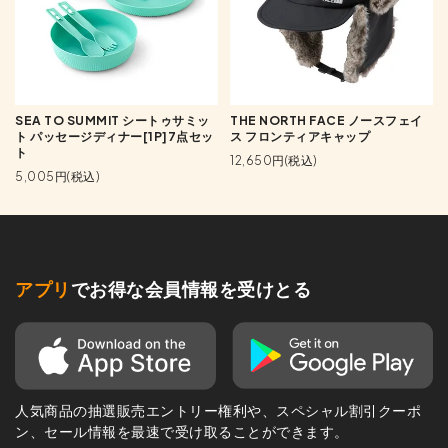
SEA TO SUMMIT シートゥサミッ
THE NORTH FACE ノースフェイ
ト パッセージディナー[1P]7点セッ
ス フロンティアキャップ
ト
12,650円(税込)
5,005円(税込)
アプリ
でお得な会員情報を受けとる
人気商品の抽選販売エントリー権利や、スペシャル割引クーポ
ン、セール情報を最速で受け取ることができます。