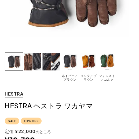
ネイビー／
コルク／ブ
フォレスト
ブラウン
ラウン
／コルク
HESTRA
HESTRA ヘストラ ワカヤマ
SALE
10%OFF
定価
¥
22,000
のところ