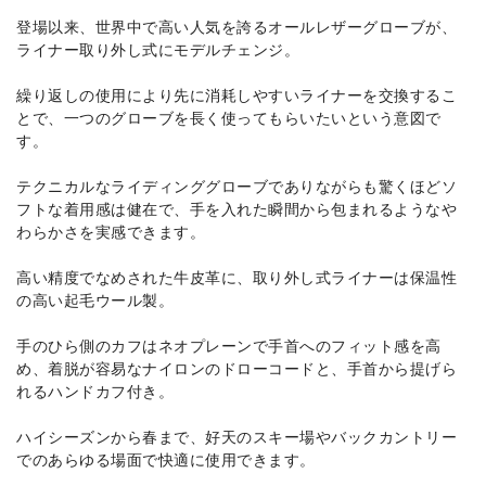
登場以来、世界中で高い人気を誇るオールレザーグローブが、
ライナー取り外し式にモデルチェンジ。
繰り返しの使用により先に消耗しやすいライナーを交換するこ
とで、一つのグローブを長く使ってもらいたいという意図で
す。
テクニカルなライディンググローブでありながらも驚くほどソ
フトな着用感は健在で、手を入れた瞬間から包まれるようなや
わらかさを実感できます。
高い精度でなめされた牛皮革に、取り外し式ライナーは保温性
の高い起毛ウール製。
手のひら側のカフはネオプレーンで手首へのフィット感を高
め、着脱が容易なナイロンのドローコードと、手首から提げら
れるハンドカフ付き。
ハイシーズンから春まで、好天のスキー場やバックカントリー
でのあらゆる場面で快適に使用できます。