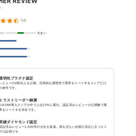
5件
さい
大きい
透明性プラチナ認定
レビューの8割以上を公開。圧倒的な透明性で業界をリードするストアだけ
の称号です。
トラストリーダー銅賞
U-KOMI導入ストアの中で上位10%に選出。認証済みレビューの公開数で業
界をリードする存在です。
実績ダイヤモンド認定
認証済みレビュー1,000件の大台を達成。揺るぎない信頼の頂点に立つスト
アの証明です。