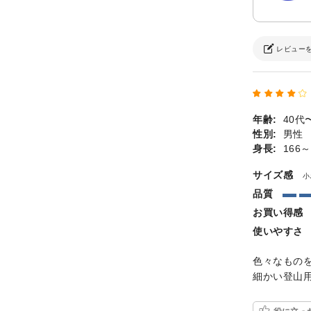
レビュー
年齢:
40代
性別:
男性
身長:
166～
サイズ感
小
品質
お買い得感
使いやすさ
色々なもの
細かい登山
役に立っ