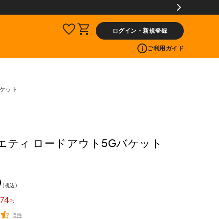
00ptプレゼント!
ログイン・新規登録
ご利用ガイド
バケット
 イエティ ロードアウト5Gバケット
0
税込
74
5件