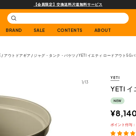
購入商品[¥2,000(税込)以上]のレビュー投稿で3
BRAND
SALE
CONTENTS
ABOUT
E
アウトドアギア
ジャグ・タンク・バケツ
YETI イエティ ロードアウト5G
YETI
1/13
YETI
NEW
¥
8,14
ポイント