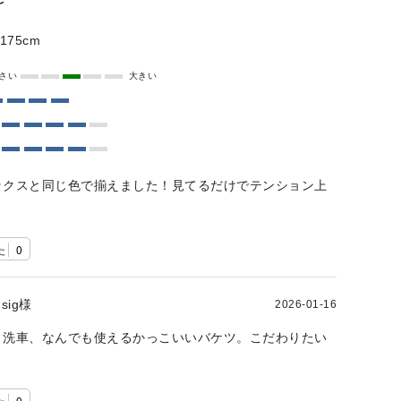
〜
175cm
さい
大きい
ックスと同じ色で揃えました！見てるだけでテンション上
た
0
sig様
2026-01-16
、洗車、なんでも使えるかっこいいバケツ。こだわりたい
0