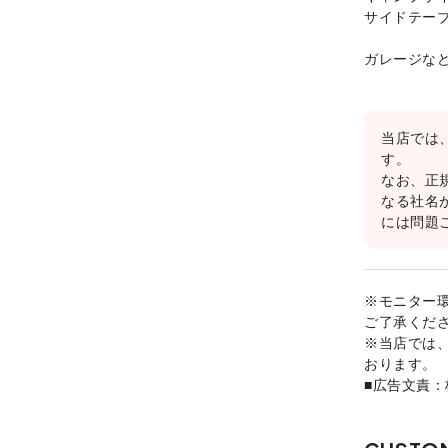
サイドテー
ガレージな
当店では
す。
なお、正
なる社名
には問題
※モニター
ご了承くだ
※当店では
おります。
■広告文責