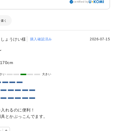
certified by
を書く
しょうけい様
購入確認済み
2026-07-15
〜
170cm
さい
大きい
を入れるのに便利！
用具とかぶっこんでます。
た
0