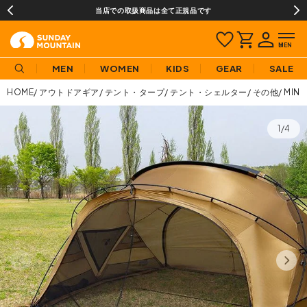
当店での取扱商品は全て正規品です
MEN
WOMEN
KIDS
GEAR
SALE
HOME
アウトドアギア
テント・タープ
テント・シェルター
その他
MIN
1/4