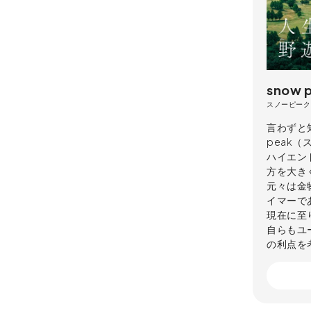
snow 
スノーピーク
言わずと
peak
ハイエン
方を大き
元々は金
イマーで
現在に至
自らもユ
の利点を