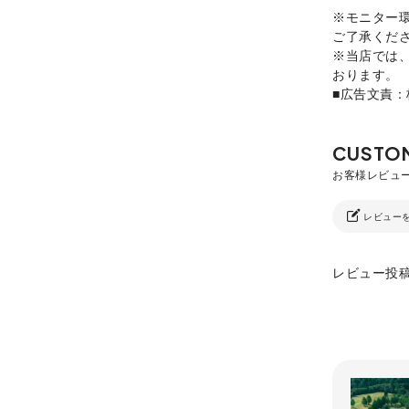
※モニター
ご了承くだ
※当店では
おります。
■広告文責
レビュー
レビュー投