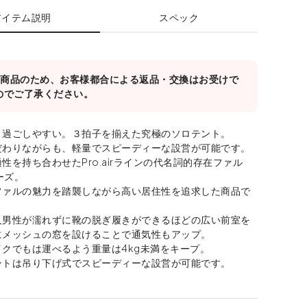
アイテム説明
スペック
対象商品のため、お客様都合による返品・交換はお受けで
のでご了承ください。
、過ごしやすい。３拍子を揃えた究極のソロテント。
だわりながらも、軽量でスピーディーな設営が可能です。
性を持ち合わせたPro.airラインの代名詞的存在ファル
リーズ。
ファルの魅力を踏襲しながら高い居住性を追求した商品で
人男性が濡れずに靴の脱ぎ履きができるほどの広い前室を
にメッシュの窓を設けることで通気性もアップ。
クでもは運べるよう重量は4kg未満をキープ。
ントは吊り下げ式でスピーディーな設営が可能です。