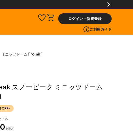
購入商品[¥2,
ログイン・新規登録
ご利用ガイド
ミニッツドーム Pro.air 1
 peak スノーピーク ミニッツドーム
1
%OFF~
ところ
20
税込