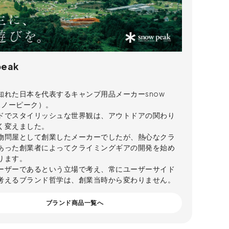
peak
知れた日本を代表するキャンプ用品メーカーsnow
（スノーピーク）。
ドでスタイリッシュな世界観は、アウトドアの関わり
く変えました。
物問屋として創業したメーカーでしたが、熱心なクラ
あった創業者によってクライミングギアの開発を始め
ります。
ーザーであるという立場で考え、常にユーザーサイド
考えるブランド哲学は、創業当時から変わりません。
ブランド商品一覧へ