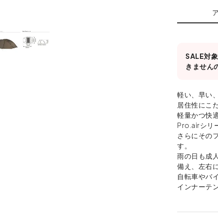
SALE
きません
軽い、早い
居住性にこ
軽量かつ快適
Pro.airシ
さらにその
す。
雨の日も成
備え、左右
自転車やバイ
インナーテ